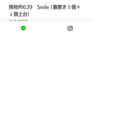
挽物所639 Smile (箸置き５個＋
１個土台)
価格
￥3,960
挽物所639 PepperMill 各種
価格
￥14,960