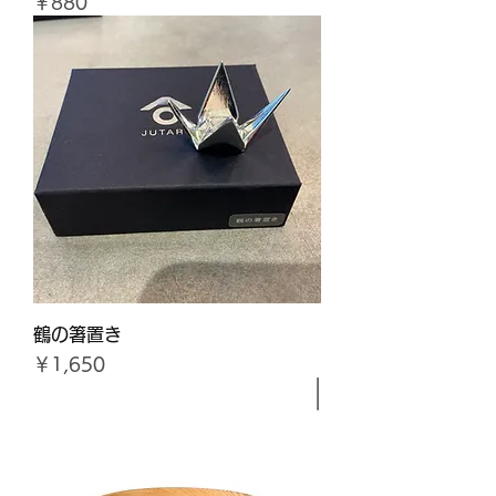
価格
￥880
鶴の箸置き
価格
￥1,650