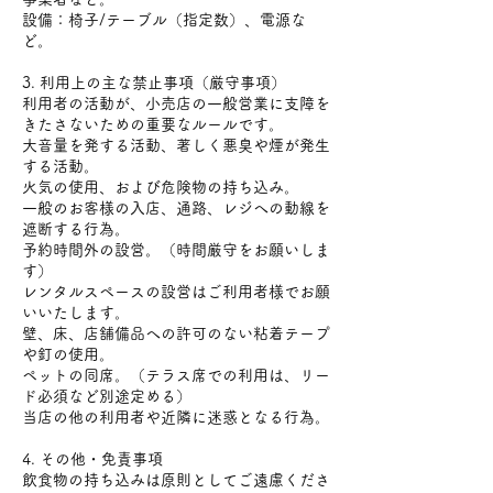
設備：椅子/テーブル（指定数）、電源な
ど。
3. 利用上の主な禁止事項（厳守事項）
利用者の活動が、小売店の一般営業に支障を
きたさないための重要なルールです。
大音量を発する活動、著しく悪臭や煙が発生
する活動。
火気の使用、および危険物の持ち込み。
一般のお客様の入店、通路、レジへの動線を
遮断する行為。
予約時間外の設営。（時間厳守をお願いしま
す）
レンタルスペースの設営はご利用者様でお願
いいたします。
壁、床、店舗備品への許可のない粘着テープ
や釘の使用。
ペットの同席。（テラス席での利用は、リー
ド必須など別途定める）
当店の他の利用者や近隣に迷惑となる行為。
4. その他・免責事項
飲食物の持ち込みは原則としてご遠慮くださ