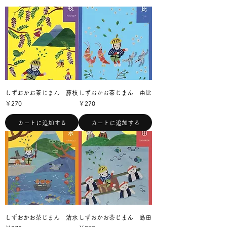
しずおかお茶じまん 藤枝
しずおかお茶じまん 由比
価格
価格
￥270
￥270
カートに追加する
カートに追加する
しずおかお茶じまん 清水
しずおかお茶じまん 島田