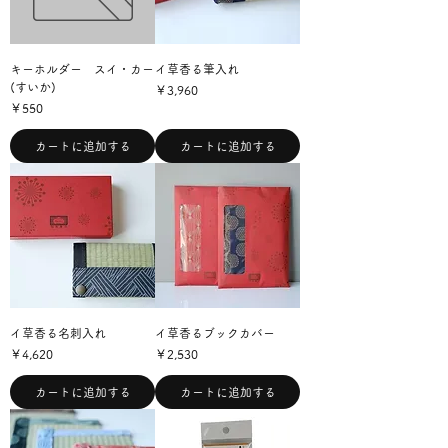
キーホルダー スイ・カー
イ草香る筆入れ
(すいか)
価格
￥3,960
価格
￥550
カートに追加する
カートに追加する
イ草香る名刺入れ
イ草香るブックカバー
価格
価格
￥4,620
￥2,530
カートに追加する
カートに追加する