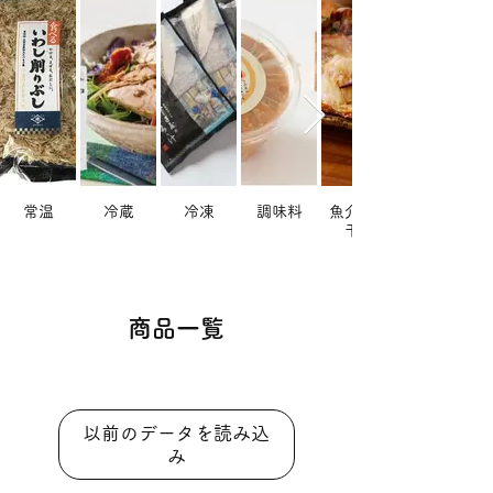
常温
冷蔵
冷凍
調味料
魚介類・
干物
商品一覧
以前のデータを読み込
み