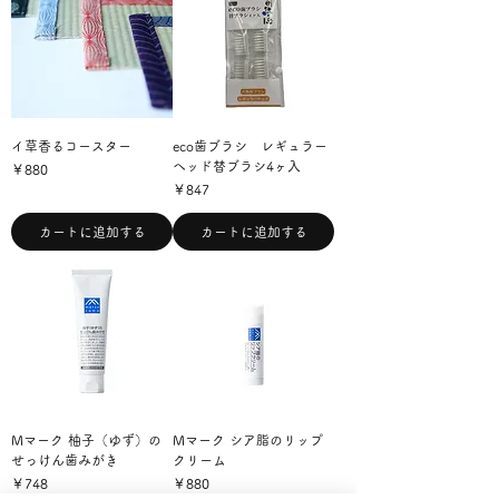
イ草香るコースター
eco歯ブラシ レギュラー
ヘッド替ブラシ4ヶ入
価格
￥880
価格
￥847
カートに追加する
カートに追加する
Mマーク 柚子（ゆず）の
Mマーク シア脂のリップ
せっけん歯みがき
クリーム
価格
価格
￥748
￥880