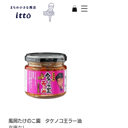
風岡たけのこ園 タケノコ王ラー油
在庫なし