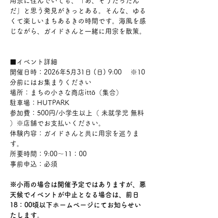
用宗に住んでいても、「あ、そうだったん
だ」と思う発見がきっとある。そんな、ゆる
くて楽しいまちあるきの時間です。海風を感
じながら、ガイドさんと一緒に用宗を散策。
■イベント詳細 
開催日時：2026年5月31日 (日) 9:00 　※10
分前にはお集まりください
場所：まちの小さな商店ittō（集合）
駐車場：HUTPARK
参加費：500円/小学生以上（ 未就学児 無料 
）※店舗でお支払いください。
体験内容：ガイドさんと共に用宗を巡りま
す。
所要時間：9:00～11：00 
事前申込：必須
※小雨の場合は開催予定ではありますが、悪
天候でイベントが中止となる場合は、前日
18：00頃以下ホームページにてお知らせい
たします。