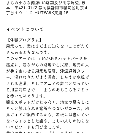
まちの小さな商店ittō店舗及び用宗周辺, 日
本、〒421-0122 静岡県静岡市駿河区用宗４
丁目１９−１２ HUTPARK東館 1F
イベントについて
【体験プログラム】
用宗って、実はまだまだ知らないことがたく
さんあるまちなんです。
このツアーでは、ittōがあるハットパークを
起点に、昔ながらの路地や古民家、地元の人
が手を合わせる用宗地蔵尊、津波避難タワ
ー、湯けむりただよう温泉、しらすが水揚げ
される漁港、そしてアニメの舞台となってい
る用宗海岸まで——まちのあちこちをぐるっ
と歩いてめぐります。
観光スポットだけじゃなく、地元の暮らしに
そっと触れられる場所をつないだコース。地
元ガイドが案内するから、看板には書いてい
ないちょっとした話や、まちの人しか知らな
いエピソードも飛び出します。