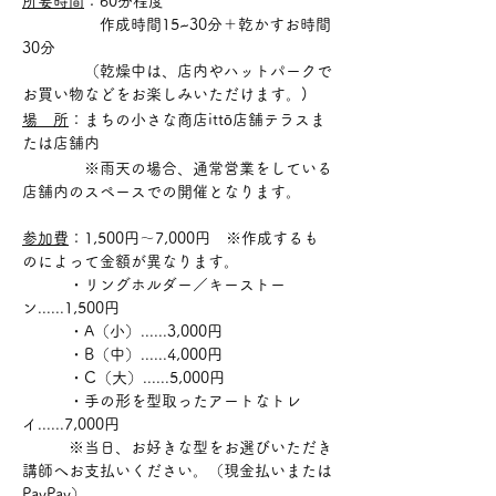
所要時間
：60分程度
　　　　　作成時間15~30分＋乾かすお時間
30分
　　　　（乾燥中は、店内やハットパークで
お買い物などをお楽しみいただけます。)
場　所
：まちの小さな商店ittō店舗テラスま
たは店舗内
　　　　※雨天の場合、通常営業をしている
店舗内のスペースでの開催となります。
参加費
：1,500円〜7,000円　※作成するも
のによって金額が異なります。
　　　・リングホルダー／キーストー
ン......1,500円
　　　・A（小）......3,000円
　　　・B（中）......4,000円
　　　・C（大）......5,000円
　　　・手の形を型取ったアートなトレ
イ......7,000円
　　　※当日、お好きな型をお選びいただき
講師へお支払いください。（現金払いまたは
PayPay）