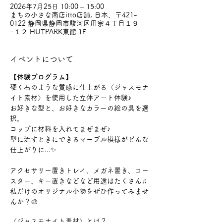
2026年7月25日 10:00 – 15:00
まちの小さな商店ittō店舗, 日本、〒421-
0122 静岡県静岡市駿河区用宗４丁目１９
−１２ HUTPARK東館 1F
イベントについて
【体験プログラム】
硬く石のような質感に仕上がる〈ジャスモナ
イト素材〉を使用した立体アート体験♪
お好きな型と、お好きなカラーの絵の具を選
択。
コップに材料を入れてまぜまぜ♪
型に流すときにできるマーブル模様がどんな
仕上がりに...✨
アクセサリー置きトレイ、メガネ置き、コー
スター、キー置きなどなど用途はたくさん♫
私だけのオリジナル小物をぜひ作ってみませ
んか？🎨
〈ジャスモナイト素材〉とは？