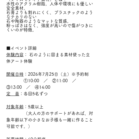
水性のアクリル樹脂。人体や環境にも優しい
安全素材。
石膏よりも割れにくく、プラスチックのよう
なテカリのない
石や陶器のようなマットな質感。
粉っぽさはなく、強度が高いので傷がつきに
くいのが特徴。
■イベント詳細 
体験内容
： 石のように固まる素材使った立
体アート体験
開催日時
：2026年7月25日（土）※予約制
　　　　①10:00　／　②11:00　／　
③13:00　／　④14:00
定　員
：各回5名ずつ
対象年齢
：5歳以上
　　　　（大人の方のサポートがあれば、対
象年齢以下の小さなお子様も一緒に作ること
可能です。）