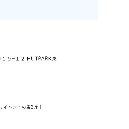
１９−１２ HUTPARK東
けイベントの第2弾！