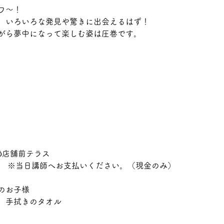
ワ～！
、いろいろな発見や驚きに出会えるはず！
がら夢中になって楽しむ姿は圧巻です。
）
tō店舗前テラス
1人　※当日講師へお支払いください。（現金のみ）
のお子様
、手拭きのタオル