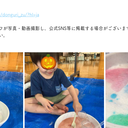
/donguri_zu/?hl=ja
フが写真・動画撮影し、公式SNS等に掲載する場合がございま
い。