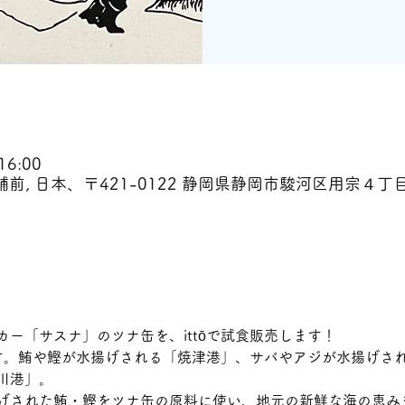
16:00
舗前, 日本、〒421-0122 静岡県静岡市駿河区用宗４丁目
ー「サスナ」のツナ缶を、ittōで試食販売します！
す。鮪や鰹が水揚げされる「焼津港」、サバやアジが水揚げさ
川港」。
げされた鮪・鰹をツナ缶の原料に使い、地元の新鮮な海の恵み