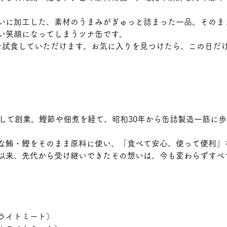
いに加工した、素材のうまみがぎゅっと詰まった一品。そのま
い笑顔になってしまうツナ缶です。
を試食していただけます。お気に入りを見つけたら、この日だ
。
として創業。鰹節や佃煮を経て、昭和30年から缶詰製造一筋に
な鮪・鰹をそのまま原料に使い、「食べて安心、使って便利」
以来、先代から受け継いできたその想いは、今も変わらずすべ
ライトミート）