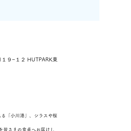
１９−１２ HUTPARK東
れる「小川港」、シラスや桜
を皆さまの食卓へお届けし