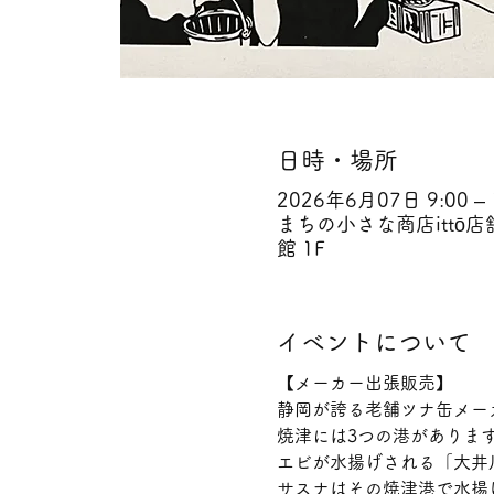
日時・場所
2026年6月07日 9:00 – 
まちの小さな商店ittō店
館 1F
イベントについて
【メーカー出張販売】
静岡が誇る老舗ツナ缶メーカ
焼津には3つの港がありま
エビが水揚げされる「大井
サスナはその焼津港で水揚