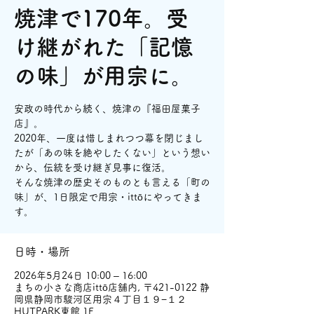
焼津で170年。受
け継がれた「記憶
の味」が用宗に。
安政の時代から続く、焼津の『福田屋菓子
店』。
2020年、一度は惜しまれつつ幕を閉じまし
たが「あの味を絶やしたくない」という想い
から、伝統を受け継ぎ見事に復活。
そんな焼津の歴史そのものとも言える「町の
味」が、1日限定で用宗・ittōにやってきま
す。
日時・場所
2026年5月24日 10:00 – 16:00
まちの小さな商店ittō店舗内, 〒421-0122 静
岡県静岡市駿河区用宗４丁目１９−１２
HUTPARK東館 1F