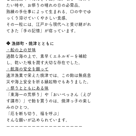
たい時や、お祭りの晴れの日の必需品。
熟練の手仕事によって生まれる、口の中でゆ
っくり溶けていくやさしい食感。
その一粒には、江戸から現代へと受け継がれ
てきた「手の記憶」が宿っています。
❖ 漁師町・焼津とともに
・船の上の甘味
過酷な海の上で、素早くエネルギーを補給
し、乾いた喉を潤す大切な存在でした。
・航海の安全を願って
遠洋漁業で栄えた焼津では、この飴は無病息
災や海上安全を祈る縁起物でもありました。
・祭りとともにある味
「東海一の荒祭り」や「おいべっさん（えび
す講市）」で飴を買うのは、焼津っ子の楽し
みのひとつ。
「厄を断ち切り、福を呼ぶ」
そんな願いが込められています。
ーーーーーーーーーーーーーーーーーー