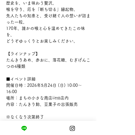
歴史を、いま味わう贅沢。
喉を守り、厄を「断ち切る」縁起物。
先人たちの知恵と、受け継ぐ人の想いが詰ま
った一粒。
170年、誰かの喉と心を温めてきたこの味
を、
どうぞゆっくりとお楽しみください。
【ラインナップ】
たんきりあめ、赤おに、落花糖、むぎげんこ
つの4種類
■イベント詳細 
開催日時：2026年5月24日 (日) 10:00～
16:00　
場所：まちの小さな商店iittō店内
内容：たんきり飴、豆菓子の出張販売
※なくなり次第終了
当日お気軽におこしください