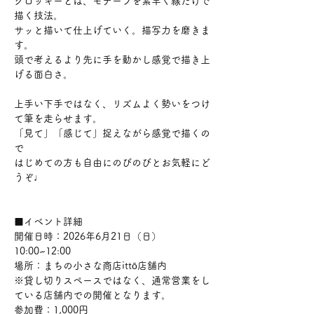
クロッキーとは、モチーフを素早く線だけで
描く技法。
サッと描いて仕上げていく。描写力を磨きま
す。
頭で考えるより先に手を動かし感覚で描き上
げる面白さ。
上手い下手ではなく、リズムよく勢いをつけ
て筆を走らせます。
「見て」「感じて」捉えながら感覚で描くの
で
はじめての方も自由にのびのびとお気軽にど
うぞ♩
■イベント詳細 
開催日時：2026年6月21日（日） 
10:00~12:00
場所：まちの小さな商店ittō店舗内 
※貸し切りスペースではなく、通常営業をし
ている店舗内での開催となります。
参加費：1,000円