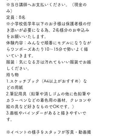
※当日講師へお支払いください。（現金の
み）
定員：8名 　
※小学校低学年以下のお子様は保護者様の付
き添いが必要になる為、2名様分のお申込み
をお願いいたします。
体験内容：みんなで順番にモデルになりなが
らワンポーズあたり10〜15分で勢いよく描
いていきます。
服装：気になる方は汚れてもいい服装でお越
しください。
持ち物
1.スケッチブック（A4以上がおすすめ）な
どの用紙
2.筆記用具（鉛筆や消しゴムの他に色鉛筆や
カラーペンなどの着色用の画材。クレヨンや
絵の具など好きなものでOKです。）
3.画板やバインダーがあると描きやすいで
す。
※イベントの様子をスタッフが写真・動画撮