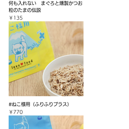
何も入れない まぐろと燻製かつお
粒のたまの伝説
価格
￥135
#ねこ様用（ふりふりプラス）
価格
￥770