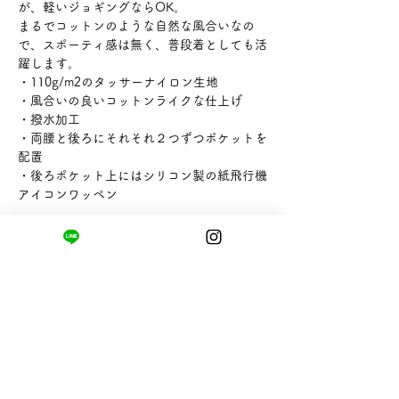
が、軽いジョギングならOK。
まるでコットンのような自然な風合いなの
で、スポーティ感は無く、普段着としても活
躍します。
・110g/m2のタッサーナイロン生地
・風合いの良いコットンライクな仕上げ
・撥水加工
・両腰と後ろにそれそれ２つずつポケットを
配置
・後ろポケット上にはシリコン製の紙飛行機
アイコンワッペン
【サイズ】S ウエスト65-78×ヒップ102×
股上24×股下69㎝
【素材】ナイロン100%
【ブランド】PAPERSKY
まちの小さな商店ittō
〒421-0122