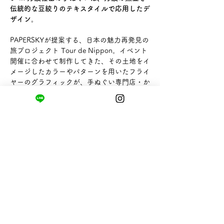
伝統的な豆絞りのテキスタイルで応用したデ
ザイン。
PAPERSKYが提案する、日本の魅力再発見の
旅プロジェクト Tour de Nippon。イベント
開催に合わせて制作してきた、その土地をイ
メージしたカラーやパターンを用いたフライ
ヤーのグラフィックが、手ぬぐい専門店・か
まわぬとのコラボレーションにより手ぬぐい
になりました！プロダクトデザイナー、佐藤
謙行のデザインです。
まちの小さな商店ittō
〒421-0122
静岡県静岡市駿河区用宗四丁目19番12号
HUTPARK東館1F
TEL:
050-8893-6310