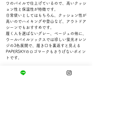
ワのパイルで仕上げているので、高いクッシ
ョン性と保温性が特徴です。
日常使いとしてはもちろん、クッション性が
高いのでハイキングや登山など、アウトドア
シーンでもおすすめです。
履く人を選ばないグレー、ベージュの他に、
ウールパイルソックスでは珍しい蛍光オレン
ジの3色展開で、履き口を裏返すと見える
PAPERSKYのロゴマークもさりげないポイン
トです。
【サイズ】M 22.0 ～ 24.0 ㎝
【素材】ウール61％/ナイロン22％/ポリエ
ステル15％/ポリウレタン2％
【ブランド】PAPERSKY
まちの小さな商店ittō
〒421-0122
静岡県静岡市駿河区用宗四丁目19番12号