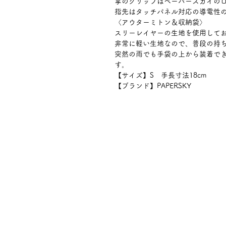
掌のグリップはペーパースカイの
指先はタッチパネル対応の導電性
〈アウターミトン＆収納袋〉
スリーレイヤーの生地を使用して
非常に軽い生地なので、普段の持
突然の雨でも手袋の上から装着で
す。
【サイズ】S 手長寸法18cm
【ブランド】PAPERSKY