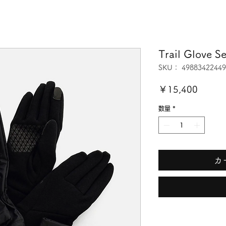
Trail Glove
SKU： 49883422449
価
￥15,400
格
数量
*
カ