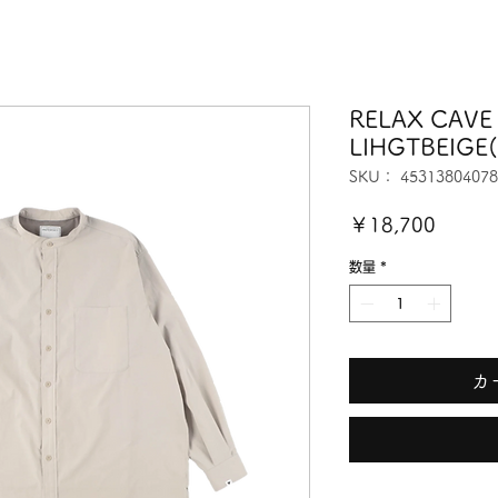
RELAX CAVE
LIHGTBEIGE
SKU： 45313804078
価
￥18,700
格
数量
*
カ