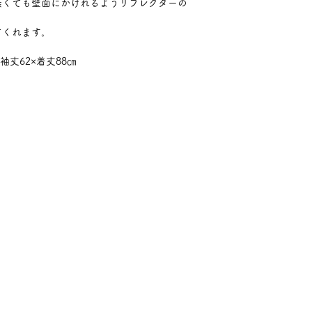
無くても壁面にかけれるようリフレクターの
てくれます。
袖丈62×着丈88㎝