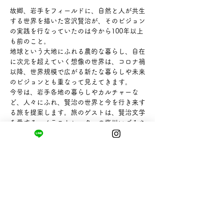
故郷、岩手をフィールドに、自然と人が共生
する世界を描いた宮沢賢治が、そのビジョン
の実践を行なっていたのは今から100年以上
も前のこと。
地球という大地にふれる農的な暮らし、自在
に次元を超えていく想像の世界は、コロナ禍
以降、世界規模で広がる新たな暮らしや未来
のビジョンとも重なって見えてきます。
今号は、岩手各地の暮らしやカルチャーな
ど、人々にふれ、賢治の世界と今を行き来す
る旅を提案します。旅のゲストは、賢治文学
を愛する、イラストレーターの塩川いづみさ
んと、音楽家の小島ケイタニーラブさん。
言葉と音、イラストで、独自の世界を表現す
るおふたりと幻想的でリアルなイーハトーブ
の旅へ出かけます。
まちの小さな商店ittō