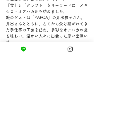
「食」と「クラフト」をキーワードに、メキ
シコ・オアハカ州を訪ねました。
旅のゲストは「YAECA」の井出恭子さん。
井出さんとともに、古くから受け継がれてき
た手仕事の工房を訪ね、多彩なオアハカの食
を味わい、温かい人々に出会った思い出深い
旅。
この地で暮らすように過ごしたオアハカの特
集です。
まちの小さな商店ittō
〒421-0122
静岡県静岡市駿河区用宗四丁目19番12号
HUTPARK東館1F
TEL:
050-8893-6310
MAIL: info@itto-store.jp
​営業時間: 8:30 - 16:30