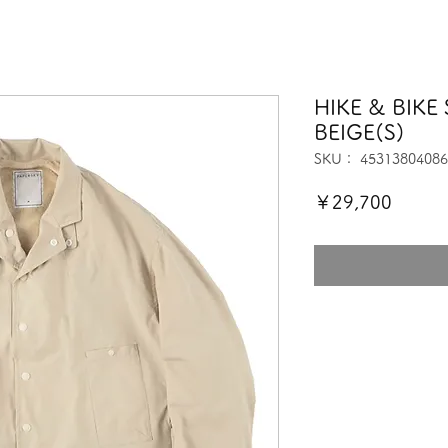
HIKE & BIK
BEIGE(S)
SKU： 45313804086
価
￥29,700
格