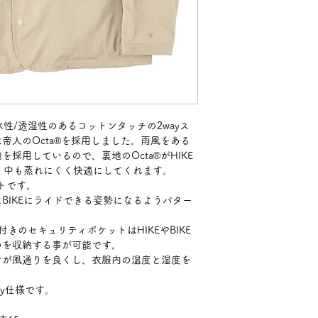
水性/透湿性のあるコットンタッチの2wayス
帝人のOcta®を採用しました。雨風をある
採用しているので、裏地のOcta®がHIKE
ティ中も蒸れにくく快適にしてくれます。
ットです。
BIKEにライドできる姿勢になるようパター
きのセキュリティポケットはHIKEやBIKE
のを収納する事が可能です。
ンが風通りを良くし、衣服内の温度と湿度を
y仕様です。