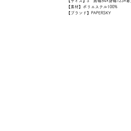
【サイズ】S 肩幅54×身幅123×着
【素材】ポリエステル100%
【ブランド】PAPERSKY