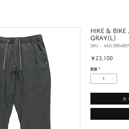
HIKE & BIK
GRAY(L)
SKU： 45313804087
価
￥23,100
格
数量
*
カ