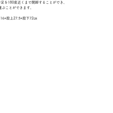
足を180度近くまで開脚することができ、
へ運ぶことができます。
6×股上27.5×股下72㎝