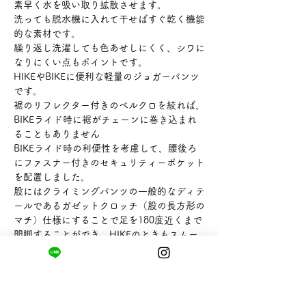
素早く水を吸い取り拡散させます。
洗っても脱水機に入れて干せばすぐ乾く機能
的な素材です。
繰り返し洗濯しても色あせしにくく、シワに
なりにくい点もポイントです。
HIKEやBIKEに便利な軽量のジョガーパンツ
です。
裾のリフレクター付きのベルクロを絞れば、
BIKEライド時に裾がチェーンに巻き込まれ
ることもありません
BIKEライド時の利便性を考慮して、腰後ろ
にファスナー付きのセキュリティーポケット
を配置しました。
股にはクライミングパンツの一般的なディテ
ールであるガゼットクロッチ（股の長方形の
マチ）仕様にすることで足を180度近くまで
開脚することができ、HIKEのときもスムー
ズに足を前へ運ぶことができます。
【サイズ】L ウエスト80×ヒップ116×股上
27.5×股下72㎝
【素材】ポリエステル100%