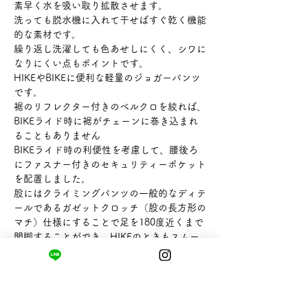
素早く水を吸い取り拡散させます。
洗っても脱水機に入れて干せばすぐ乾く機能
的な素材です。
繰り返し洗濯しても色あせしにくく、シワに
なりにくい点もポイントです。
HIKEやBIKEに便利な軽量のジョガーパンツ
です。
裾のリフレクター付きのベルクロを絞れば、
BIKEライド時に裾がチェーンに巻き込まれ
ることもありません
BIKEライド時の利便性を考慮して、腰後ろ
にファスナー付きのセキュリティーポケット
を配置しました。
股にはクライミングパンツの一般的なディテ
ールであるガゼットクロッチ（股の長方形の
マチ）仕様にすることで足を180度近くまで
開脚することができ、HIKEのときもスムー
ズに足を前へ運ぶことができます。
【サイズ】L ウエスト80×ヒップ116×股上
27.5×股下72㎝