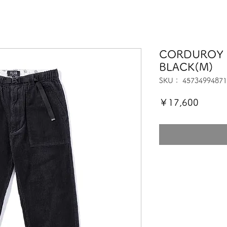
CORDUROY 
BLACK(M)
SKU： 45734994871
価
￥17,600
格