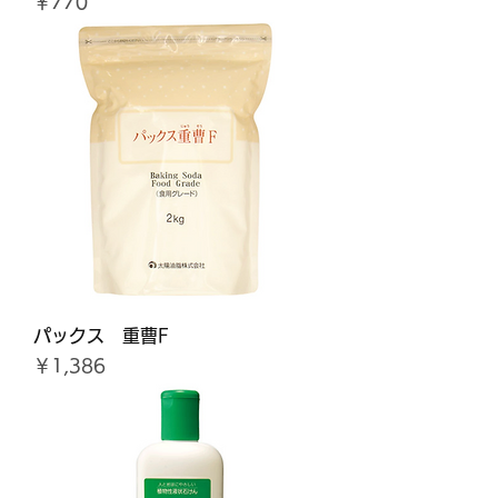
価格
￥770
パックス 重曹F
価格
￥1,386