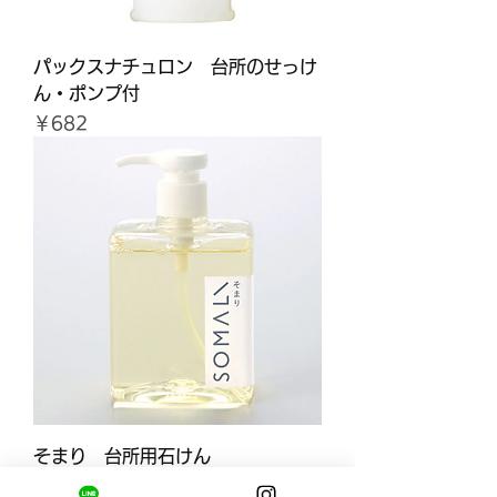
パックスナチュロン 台所のせっけ
ん・ポンプ付
価格
￥682
そまり 台所用石けん
価格
￥1,320