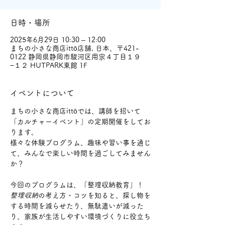
日時・場所
2025年6月29日 10:30 – 12:00
まちの小さな商店ittō店舗, 日本、〒421-
0122 静岡県静岡市駿河区用宗４丁目１９
−１２ HUTPARK東館 1F
イベントについて
まちの小さな商店ittōでは、講師を招いて
「カルチャーイベント」の定期開催をしてお
ります。
様々な体験プログラム、趣味や習い事を通じ
て、みんなで楽しい時間を過ごしてみません
か？
今回のプログラムは、「整理収納教育」！
整理収納
の考え方・コツを知ると、探し物を
する時間を減らせたり、無駄遣いが減った
り、家族が生活しやすい環境づくりに役立ち