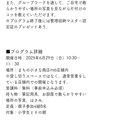
また、グループワークを通して、ご自宅で散
らかりやすい場所の写真を見ながら片付けの
コツを教えていただけます。
※プログラム終了後には整理収納マスター認
定証のプレゼントあり。
■プログラム詳細
開催日時：2025年6月29日（日）10:30～
11：30
場所：まちの小さな商店ittō店舗内
※貸し切りスペースではなく、通常営業をし
ている店舗内での開催となります。
受講料：無料（事前申込み必須）
持ち物：筆記用具、お部屋で散らかりやすい
場所の写真、はさみ。
定員：親子参加4組8名
対象：小学生とその親