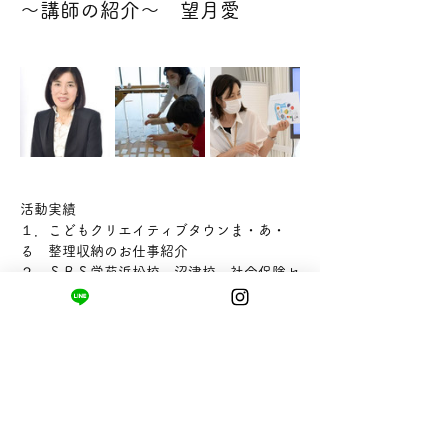
～講師の紹介～　望月愛
活動実績
１．こどもクリエイティブタウンま・あ・
る　整理収納のお仕事紹介
２．ＳＢＳ学苑浜松校、沼津校、社会保険セ
ンター浜松、リビングカルチャー静岡、朝日
テレビカルチャー等　カルチャースクールに
て発達支援教育士認定講座や発達障がい空間
支援士認定講座、整理収納教育士認定講座等
多数の認定講座を開催
３．静岡市内の幼稚園やこども園で整理収納
講座を開催
・プロフィール・自己ＰＲ整理収納アドバイ