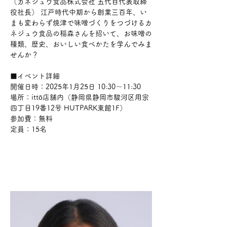
（カネジュウ食品株式会社 五代目代表取締
役社長） 江戸時代中期から創業三百年、い
まも変わらず焼津で味噌づくりをつづけるカ
ネジュウ食品の稲森さんを招いて、お味噌の
種類、歴史、おいしい食べかたを学んでみま
せんか？ 
■イベント詳細 
開催日時：2025年1月25日 10:30～11:30 
場所：ittō店舗内（静岡県静岡市駿河区用宗
四丁目19番12号 HUTPARK東館1F） 
参加費：無料 
定員：15名 