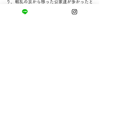
り、戦乱の京から移った公家達が多かったと
され、その人たちが駿河の地でも京風の白味
噌が造れないかと考え、様々な試行錯誤を重
ね「駿河の白味噌」の原型を作り出しまし
た。 後に京都の白味噌と田舎味噌の特徴を
合わせもつ（相伴う）ことから「相白（あい
じろ）みそ」と呼ばれ、人々に愛されてきま
した。 
静岡の穏やかな風土の中で生まれた「あいじ
ろみそ」は、塩辛さが穏やかで、麹の香りと
甘みが広がり、大豆の風味をしっかり感じる
味わいです。丁寧に濾され粒がなくなめらか
で、素材の邪魔をせず旨味を引き立て、みそ
汁をはじめとした様々な料理に良く合いま
す。 
東海道丸子宿のとろろ汁や駿河湾で獲れた魚
の煮付け、葉生姜のつけ味噌など静岡の豊富
な食材に育てられた「あいじろみそ」の味わ
いは、静岡に暮らした人々の歴史と息づかい
を思い浮かばせます。