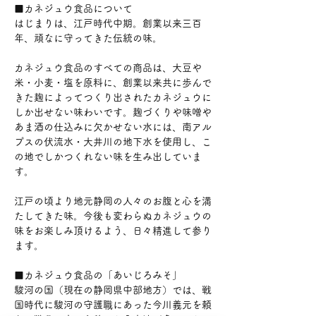
■カネジュウ食品について 
はじまりは、江戸時代中期。創業以来三百
年、頑なに守ってきた伝統の味。 
カネジュウ食品のすべての商品は、大豆や
米・小麦・塩を原料に、創業以来共に歩んで
きた麹によってつくり出されたカネジュウに
しか出せない味わいです。麹づくりや味噌や
あま酒の仕込みに欠かせない水には、南アル
プスの伏流水・大井川の地下水を使用し、こ
の地でしかつくれない味を生み出していま
す。 
江戸の頃より地元静岡の人々のお腹と心を満
たしてきた味。今後も変わらぬカネジュウの
味をお楽しみ頂けるよう、日々精進して参り
ます。 
■カネジュウ食品の「あいじろみそ」 
駿河の国（現在の静岡県中部地方）では、戦
国時代に駿河の守護職にあった今川義元を頼