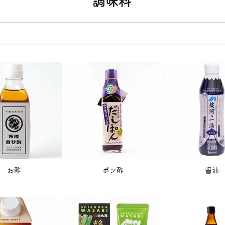
調味料
お酢
ポン酢
醤油