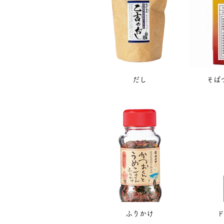
だし
そば
ふりかけ
ド