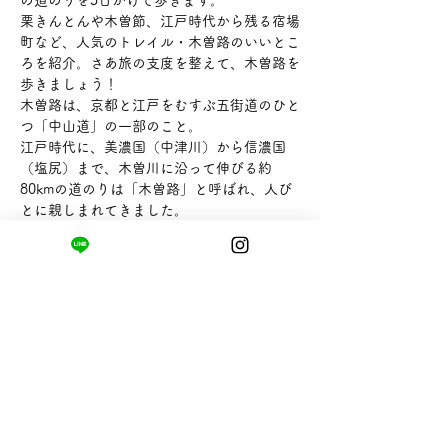
栗きんとんや木曽節、江戸時代から残る宿場
町など、人気のトレイル・木曽路のいいとこ
ろを紹介。さあ旅の支度を整えて、木曽路を
歩きましょう！
木曽路は、京都と江戸をむすぶ五街道のひと
つ「中山道」の一部のこと。
江戸時代に、美濃国（中津川）から信濃国
（塩尻）まで、木曽川に沿って伸びる約
80kmの道のりは「木曽路」と呼ばれ、人び
とに親しまれてきました。
木曽路にはかつての賑わいを残す11つの宿
場があり、西に御嶽山、東に木曽駒ケ岳がそ
びえ、幾重にも険しい峠や深い谷が続く街道
として知られる人気トレイルです。
まちの小さな商店ittō
〒421-0122
静岡県静岡市駿河区用宗四丁目19番12号