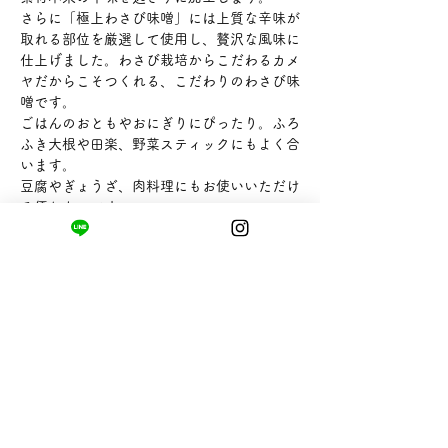
さらに「極上わさび味噌」には上質な辛味が
取れる部位を厳選して使用し、贅沢な風味に
仕上げました。わさび栽培からこだわるカメ
ヤだからこそつくれる、こだわりのわさび味
噌です。
ごはんのおともやおにぎりにぴったり。ふろ
ふき大根や田楽、野菜スティックにもよく合
います。
豆腐やぎょうざ、肉料理にもお使いいただけ
る優れものです。
【内容量】70g
【販売者】カメヤ食品株式会社
まちの小さな商店ittō
〒421-0122
静岡県静岡市駿河区用宗四丁目19番12号
HUTPARK東館1F