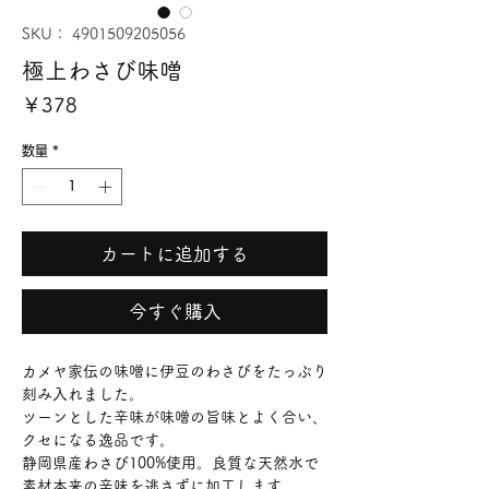
SKU： 4901509205056
極上わさび味噌
価
￥378
格
数量
*
カートに追加する
今すぐ購入
カメヤ家伝の味噌に伊豆のわさびをたっぷり
刻み入れました。
ツーンとした辛味が味噌の旨味とよく合い、
クセになる逸品です。
静岡県産わさび100%使用。良質な天然水で
素材本来の辛味を逃さずに加工します。