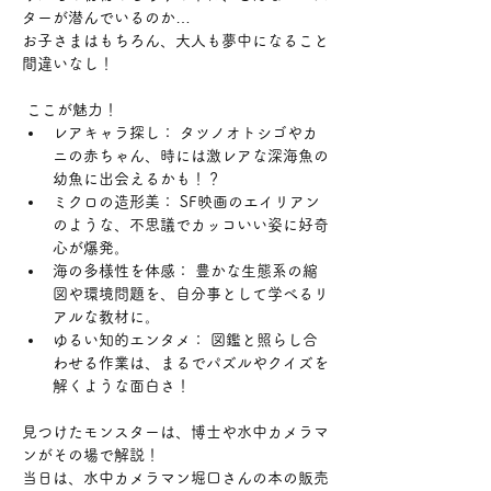
ターが潜んでいるのか…
お子さまはもちろん、大人も夢中になること
間違いなし！
 ここが魅力！
レアキャラ探し： タツノオトシゴやカ
ニの赤ちゃん、時には激レアな深海魚の
幼魚に出会えるかも！？
ミクロの造形美： SF映画のエイリアン
のような、不思議でカッコいい姿に好奇
心が爆発。
海の多様性を体感： 豊かな生態系の縮
図や環境問題を、自分事として学べるリ
アルな教材に。
ゆるい知的エンタメ： 図鑑と照らし合
わせる作業は、まるでパズルやクイズを
解くような面白さ！
見つけたモンスターは、博士や水中カメラマ
ンがその場で解説！
当日は、水中カメラマン堀口さんの本の販売