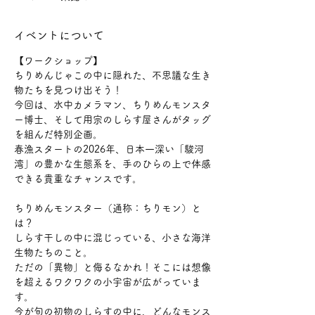
イベントについて
【ワークショップ】
ちりめんじゃこの中に隠れた、不思議な生き
物たちを見つけ出そう！
今回は、水中カメラマン、ちりめんモンスタ
ー博士、そして用宗のしらす屋さんがタッグ
を組んだ特別企画。
春漁スタートの2026年、日本一深い「駿河
湾」の豊かな生態系を、手のひらの上で体感
できる貴重なチャンスです。
ちりめんモンスター（通称：ちりモン）と
は？
しらす干しの中に混じっている、小さな海洋
生物たちのこと。
ただの「異物」と侮るなかれ！そこには想像
を超えるワクワクの小宇宙が広がっていま
す。
今が旬の初物のしらすの中に、どんなモンス