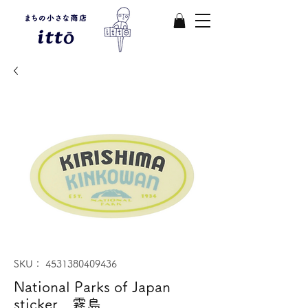
SKU： 4531380409436
National Parks of Japan
sticker 霧島