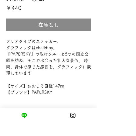
価
￥440
格
在庫なし
クリアタイプのステッカー。
グラフィックはchalkboy。
『PAPERSKY』の取材クルーと5つの国立公
園を訪ね、そこで出会った壮大な景色、 時
間、身体で感じた感覚を、グラフィックに表
現しています
【サイズ】おおよそ直径147㎜
【ブランド】PAPERSKY
まちの小さな商店ittō
〒421-0122
静岡県静岡市駿河区用宗四丁目19番12号