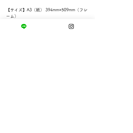
【サイズ】A3（紙） 394mm×509mm（フレ
ーム）
【ブランド】PAPERSKY
まちの小さな商店ittō
〒421-0122
静岡県静岡市駿河区用宗四丁目19番12号
HUTPARK東館1F
TEL:
050-8893-6310
MAIL: info@itto-store.jp
​営業時間: 8:30 - 16:30
※12/31-1/3はお休み、
月第1火曜日（祝
祭日の場合は翌平日）
配送と返品について
お支払い方法