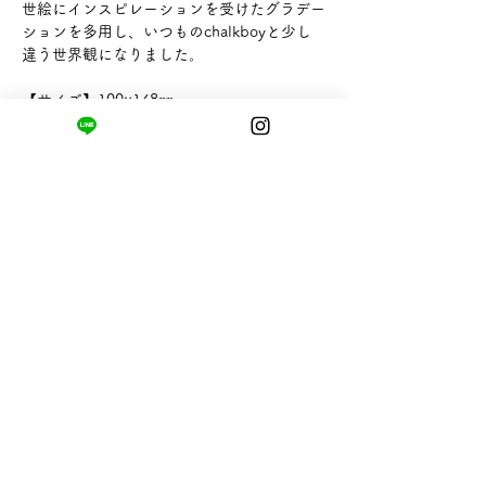
世絵にインスピレーションを受けたグラデー
ションを多用し、いつものchalkboyと少し
違う世界観になりました。
【サイズ】100×148㎜
【ブランド】PAPERSKY
まちの小さな商店ittō
〒421-0122
静岡県静岡市駿河区用宗四丁目19番12号
HUTPARK東館1F
TEL:
050-8893-6310
MAIL: info@itto-store.jp
​営業時間: 8:30 - 16:30
※12/31-1/3はお休み、
月第1火曜日（祝
祭日の場合は翌平日）
配送と返品について