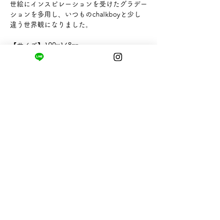
世絵にインスピレーションを受けたグラデー
ションを多用し、いつものchalkboyと少し
違う世界観になりました。
【サイズ】100×148㎜
【ブランド】PAPERSKY
まちの小さな商店ittō
〒421-0122
静岡県静岡市駿河区用宗四丁目19番12号
HUTPARK東館1F
TEL:
050-8893-6310
MAIL: info@itto-store.jp
​営業時間: 8:30 - 16:30
※12/31-1/3はお休み、
月第1火曜日（祝
祭日の場合は翌平日）
配送と返品について