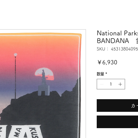
National Park
BANDANA
SKU： 45313804095
価
￥6,930
格
数量
*
カ