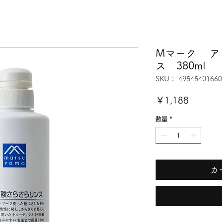
Mマーク ア
ス 380ml
SKU： 49545401660
価
￥1,188
格
数量
*
カ