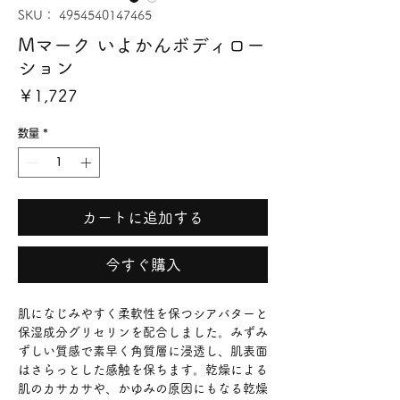
SKU： 4954540147465
Mマーク いよかんボディロー
ション
価
￥1,727
格
数量
*
カートに追加する
今すぐ購入
肌になじみやすく柔軟性を保つシアバターと
保湿成分グリセリンを配合しました。みずみ
ずしい質感で素早く角質層に浸透し、肌表面
はさらっとした感触を保ちます。乾燥による
肌のカサカサや、かゆみの原因にもなる乾燥