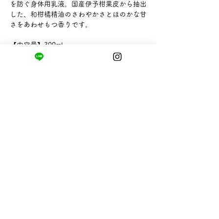
を防ぐ身体用乳液。国産伊予柑果皮から抽出
した、和柑橘精油のさわやかさとほのかな甘
さをあわせもつ香りです。
【内容量】300ml
【販売者】松山油脂株式会社
まちの小さな商店ittō
〒421-0122
静岡県静岡市駿河区用宗四丁目19番12号
HUTPARK東館1F
TEL:
050-8893-6310
MAIL: info@itto-store.jp
​営業時間: 8:30 - 16:30
※12/31-1/3はお休み、
月第1火曜日（祝
祭日の場合は翌平日）
配送と返品について