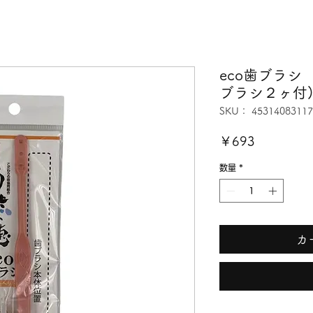
eco歯ブラシ
ブラシ２ヶ付
SKU： 45314083117
価
￥693
格
数量
*
カ