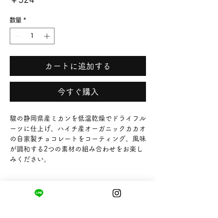
格
数量
*
カートに追加する
今すぐ購入
駿の静岡県産ミカンを低温乾燥でドライフル
ーツに仕上げ、ハイチ産オーガニックカカオ
の自家製チョコレートをコーティング。風味
が調和する2つの素材の組み合わせをお楽し
みください。
まちの小さな商店ittō
〒421-0122