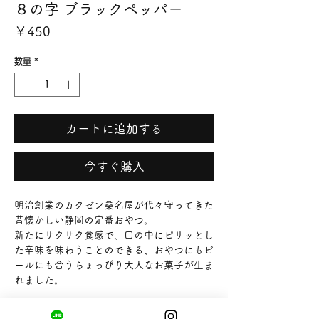
８の字 ブラックペッパー
価
￥450
格
数量
*
カートに追加する
今すぐ購入
明治創業のカクゼン桑名屋が代々守ってきた
昔懐かしい静岡の定番おやつ。
新たにサクサク食感で、口の中にピリッとし
た辛味を味わうことのできる、おやつにもビ
ールにも合うちょっぴり大人なお菓子が生ま
れました。