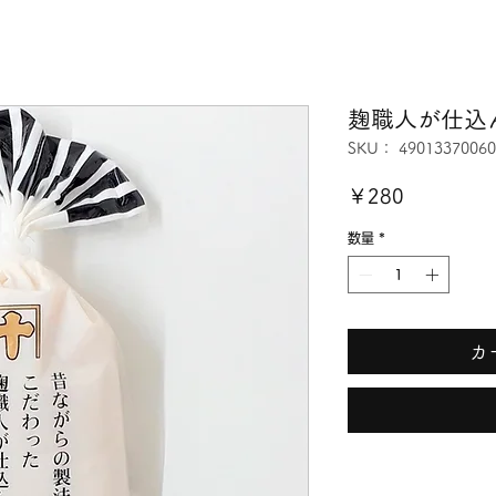
麹職人が仕込
SKU： 49013370060
価
￥280
格
数量
*
カ