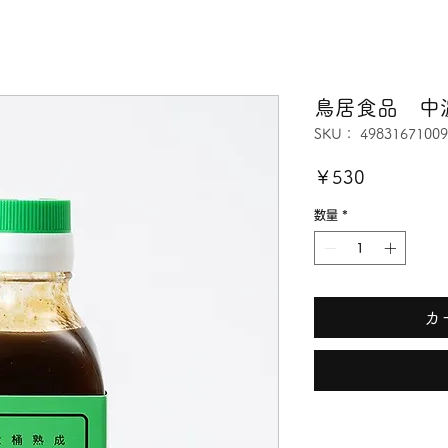
鳥居食品 中
SKU： 49831671009
価
￥530
格
数量
*
カ