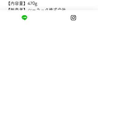
【内容量】470g
【販売者】シーラック株式会社
まちの小さな商店ittō
〒421-0122
静岡県静岡市駿河区用宗四丁目19番12号
HUTPARK東館1F
TEL:
050-8893-6310
MAIL: info@itto-store.jp
​営業時間: 8:30 - 16:30
※12/31-1/3はお休み、
月第1火曜日（祝
祭日の場合は翌平日）
配送と返品について
お支払い方法
​特定商取引法に基づく表記