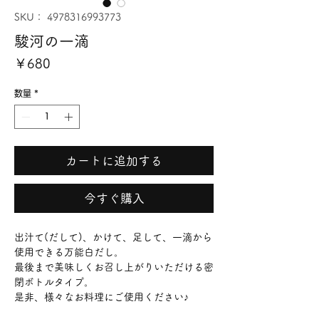
SKU： 4978316993773
駿河の一滴
価
￥680
格
数量
*
カートに追加する
今すぐ購入
出汁て(だして)、かけて、足して、一滴から
使用できる万能白だし。
最後まで美味しくお召し上がりいただける密
閉ボトルタイプ。
是非、様々なお料理にご使用ください♪