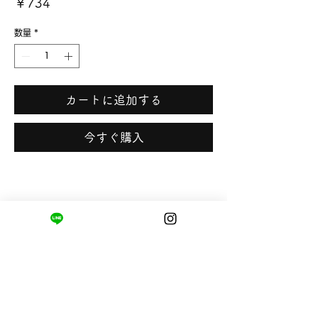
価
￥734
格
数量
*
カートに追加する
今すぐ購入
まちの小さな商店ittō
〒421-0122
静岡県静岡市駿河区用宗四丁目19番12号
HUTPARK東館1F
TEL:
050-8893-6310
MAIL: info@itto-store.jp