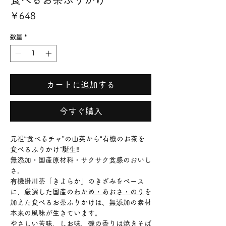
価
￥648
格
数量
*
カートに追加する
今すぐ購入
元祖“食べるチャ”の山英から“有機のお茶を
食べるふりかけ”誕生‼
無添加・国産原材料・サクサク食感のおいし
さ。
有機掛川茶「きよらか」のきざみをベース
に、厳選した国産の
わかめ・あおさ・のり
を
加えた食べるお茶ふりかけは、無添加の素材
本来の風味が生きています。
やさしい苦味、しお味、磯の香りは焼きそば