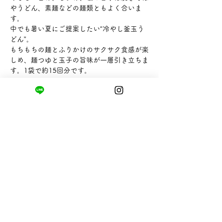
やうどん、素麺などの麺類ともよく合いま
す。
中でも暑い夏にご提案したい“冷やし釜玉う
どん”。
もちもちの麺とふりかけのサクサク食感が楽
しめ、麺つゆと玉子の旨味が一層引き立ちま
す。1袋で約15回分です。
【内容量】45g
【販売者】株式会社山英
まちの小さな商店ittō
〒421-0122
静岡県静岡市駿河区用宗四丁目19番12号
HUTPARK東館1F
TEL:
050-8893-6310
MAIL: info@itto-store.jp