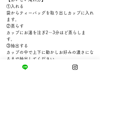
①入れる
袋からティーバッグを取り出しカップに入れ
ます。
②蒸らす
カップにお湯を注ぎ2〜3分ほど蒸らしま
す。
③抽出する
カップの中で上下に動かしお好みの濃さにな
るまで抽出してください。
【内容量】3g
【販売者】株式会社hugcoffeecompany
まちの小さな商店ittō
〒421-0122
静岡県静岡市駿河区用宗四丁目19番12号
HUTPARK東館1F