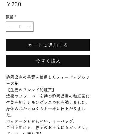
価
￥230
格
数量
*
カートに追加する
今すぐ購入
静岡県産の茶葉を使用したティーバッグシリ
ーズ🍵
【生姜のブレンド和紅茶】
蜂蜜のフレーバーを持つ静岡県産の和紅茶に
生姜を加えレモングラスで味を調えました。
身体の芯からぬくもる一杯に仕上がりまし
た。
パッケージもかわいいティーバッグ。
ご自宅用にも、静岡のお土産にもピッタリ。
【おいしい淹れ方】