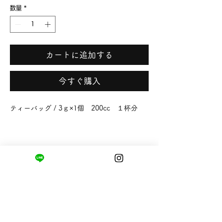
数量
*
カートに追加する
今すぐ購入
ティーバッグ / 3ｇ×1個 200cc １杯分
まちの小さな商店ittō
〒421-0122
静岡県静岡市駿河区用宗四丁目19番12号
HUTPARK東館1F
TEL:
050-8893-6310
MAIL: info@itto-store.jp