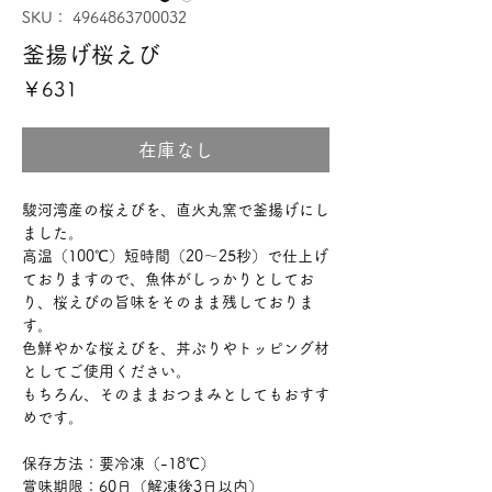
SKU： 4964863700032
釜揚げ桜えび
価
￥631
格
在庫なし
駿河湾産の桜えびを、直火丸窯で釜揚げにし
ました。
高温（100℃）短時間（20～25秒）で仕上げ
ておりますので、魚体がしっかりとしてお
り、桜えびの旨味をそのまま残しておりま
す。
色鮮やかな桜えびを、丼ぶりやトッピング材
としてご使用ください。
もちろん、そのままおつまみとしてもおすす
めです。
保存方法：要冷凍（-18℃）
賞味期限：60日（解凍後3日以内）