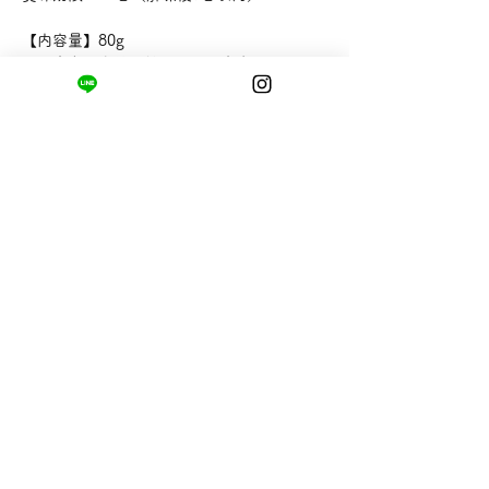
【内容量】80g
【販売者】有限会社カネナカ商店
まちの小さな商店ittō
〒421-0122
静岡県静岡市駿河区用宗四丁目19番12号
HUTPARK東館1F
TEL:
050-8893-6310
MAIL: info@itto-store.jp
​営業時間: 8:30 - 16:30
※12/31-1/3はお休み、
月第1火曜日（祝
祭日の場合は翌平日）
配送と返品について
お支払い方法
​特定商取引法に基づく表記