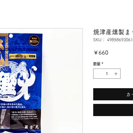
焼津産燻製ま
SKU： 49858693061
価
￥660
格
数量
*
カ