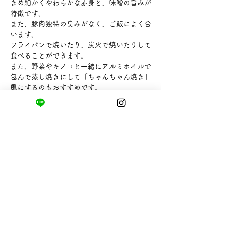
きめ細かくやわらかな赤身と、味噌の旨みが
特徴です。
また、豚肉独特の臭みがなく、ご飯によく合
います。
フライパンで焼いたり、炭火で焼いたりして
食べることができます。
また、野菜やキノコと一緒にアルミホイルで
包んで蒸し焼きにして「ちゃんちゃん焼き」
風にするのもおすすめです。
【内容量】225g
【販売者】カネジュウ食品株式会社
まちの小さな商店ittō
〒421-0122
静岡県静岡市駿河区用宗四丁目19番12号
HUTPARK東館1F
TEL:
050-8893-6310